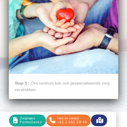
Stap 5 :
Ons centrum kan ook gespecialiseerde zorg
verstrekken.
Zorgtraject
Infos en contact
Formulieren
+32 2 891 09 46